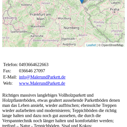
Leaflet
| © OpenStreetMap
Telefon:
0493664622663
Fax:
036646 27097
E-Mail:
info@MalerundParkett.de
Web:
www.MalerundParkett.de
Richtiges massives langlebiges Vollholzparkett und
Holzpflasterböden, etwas gealtert aussehende Parkettböden denen
man das Leben ansieht, wieder auffrischen; ebensolche Treppen
wieder aufarbeiten und modernisieren; Teppichböden die richtig
lange halten und dazu noch gut aussehen, die durch die
Verspanntechnik noch länger halten und komfortabler werden;
tretford – Natur - Teppichböden, Sisal und Kokos;