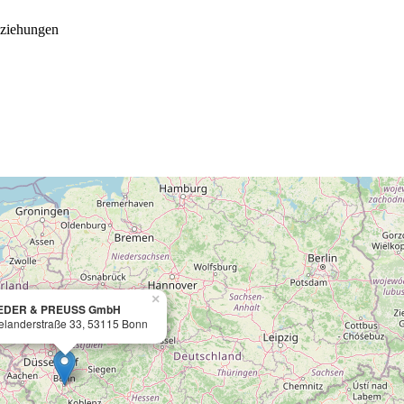
eziehungen
×
EDER & PREUSS GmbH
elanderstraße 33, 53115 Bonn