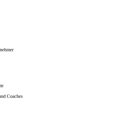
ernehmer
te
 und Coaches