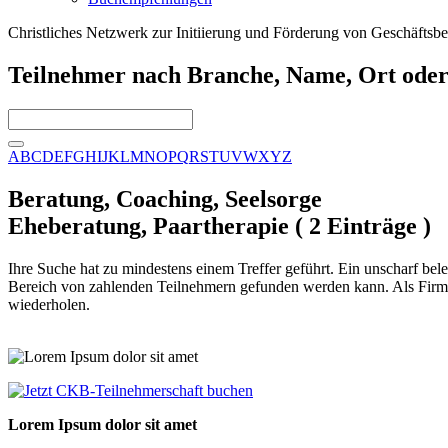
Christliches Netzwerk zur Initiierung und Förderung von Geschäftsb
Teilnehmer nach Branche, Name, Ort oder
A
B
C
D
E
F
G
H
I
J
K
L
M
N
O
P
Q
R
S
T
U
V
W
X
Y
Z
Beratung, Coaching, Seelsorge
Eheberatung, Paartherapie ( 2 Einträge )
Ihre Suche hat zu mindestens einem Treffer geführt. Ein unscharf bele
Bereich von zahlenden Teilnehmern gefunden werden kann. Als Firma od
wiederholen.
Lorem Ipsum dolor sit amet