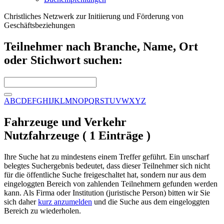
Christliches Netzwerk zur Initiierung und Förderung von
Geschäftsbeziehungen
Teilnehmer nach Branche, Name, Ort
oder Stichwort suchen:
A
B
C
D
E
F
G
H
I
J
K
L
M
N
O
P
Q
R
S
T
U
V
W
X
Y
Z
Fahrzeuge und Verkehr
Nutzfahrzeuge ( 1 Einträge )
Ihre Suche hat zu mindestens einem Treffer geführt. Ein unscharf
belegtes Suchergebnis bedeutet, dass dieser Teilnehmer sich nicht
für die öffentliche Suche freigeschaltet hat, sondern nur aus dem
eingeloggten Bereich von zahlenden Teilnehmern gefunden werden
kann. Als Firma oder Institution (juristische Person) bitten wir Sie
sich daher
kurz anzumelden
und die Suche aus dem eingeloggten
Bereich zu wiederholen.