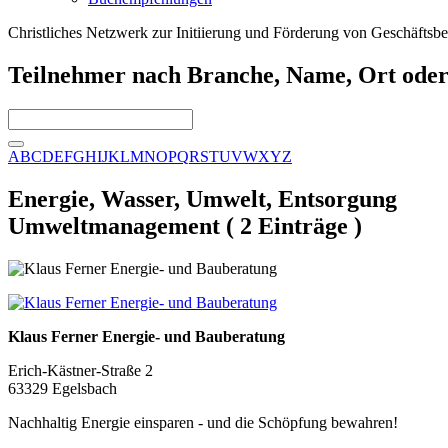
Christliches Netzwerk zur Initiierung und Förderung von Geschäftsb
Teilnehmer nach Branche, Name, Ort oder
A
B
C
D
E
F
G
H
I
J
K
L
M
N
O
P
Q
R
S
T
U
V
W
X
Y
Z
Energie, Wasser, Umwelt, Entsorgung
Umweltmanagement ( 2 Einträge )
Klaus Ferner Energie- und Bauberatung
Erich-Kästner-Straße 2
63329 Egelsbach
Nachhaltig Energie einsparen - und die Schöpfung bewahren!