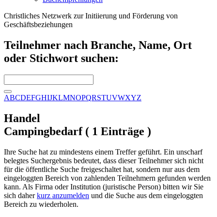
Christliches Netzwerk zur Initiierung und Förderung von
Geschäftsbeziehungen
Teilnehmer nach Branche, Name, Ort
oder Stichwort suchen:
A
B
C
D
E
F
G
H
I
J
K
L
M
N
O
P
Q
R
S
T
U
V
W
X
Y
Z
Handel
Campingbedarf ( 1 Einträge )
Ihre Suche hat zu mindestens einem Treffer geführt. Ein unscharf
belegtes Suchergebnis bedeutet, dass dieser Teilnehmer sich nicht
für die öffentliche Suche freigeschaltet hat, sondern nur aus dem
eingeloggten Bereich von zahlenden Teilnehmern gefunden werden
kann. Als Firma oder Institution (juristische Person) bitten wir Sie
sich daher
kurz anzumelden
und die Suche aus dem eingeloggten
Bereich zu wiederholen.